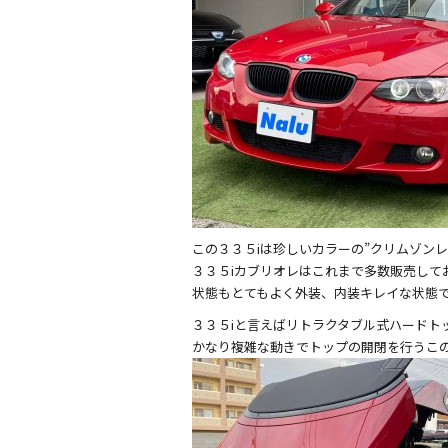
o
k
この３３５iは珍しいカラーの”クリムゾンレ
３３５iカブリオレはこれまで多数販売して
状態もとてもよく外装、内装キレイな状態
３３５iと言えばリトラクタブル式ハードト
かなり複雑な動きでトップの開閉を行うこ