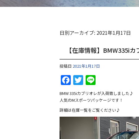
日別アーカイブ:
2021年1月17日
【在庫情報】BMW335i
投稿日
2021年1月17日
F
T
Li
a
w
n
BMW 335iカブリオレが入荷致しました♪
c
itt
e
人気のMスポーツパッケージです！
e
er
詳細は在庫一覧をご覧ください♪
b
o