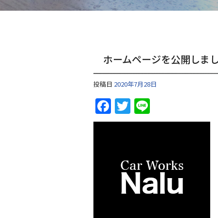
ホームページを公開しま
投稿日
2020年7月28日
F
T
Li
a
w
n
c
itt
e
e
er
b
o
o
k