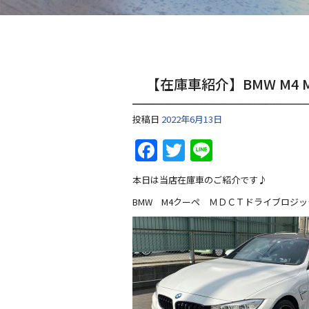
【在庫車紹介】BMW M4 
投稿日
2022年6月13日
F
T
Li
a
w
n
本日は当店在庫車のご紹介です♪
c
itt
e
BMW M4クーペ ＭＤＣＴドライブロジッ
e
er
b
o
o
k