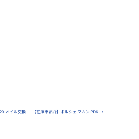
420i オイル交換
【在庫車紹介】ポルシェ マカン PDK
→