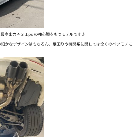
最高出力４３１ps の強心臓をもつモデルです♪
の細かなデザインはもちろん、足回りや機関系に関しては全くのベツモノに